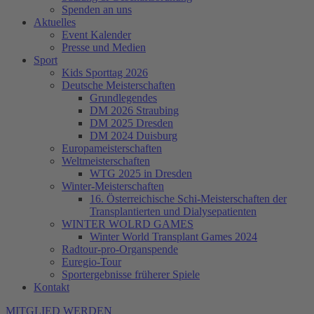
Spenden an uns
Aktuelles
Event Kalender
Presse und Medien
Sport
Kids Sporttag 2026
Deutsche Meisterschaften
Grundlegendes
DM 2026 Straubing
DM 2025 Dresden
DM 2024 Duisburg
Europameisterschaften
Weltmeisterschaften
WTG 2025 in Dresden
Winter-Meisterschaften
16. Österreichische Schi-Meisterschaften der
Transplantierten und Dialysepatienten
WINTER WOLRD GAMES
Winter World Transplant Games 2024
Radtour-pro-Organspende
Euregio-Tour
Sportergebnisse früherer Spiele
Kontakt
MITGLIED WERDEN