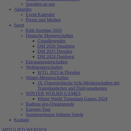
Spenden an uns
Aktuelles
Event Kalender
Presse und Medien
Sport
Kids Sporttag 2026
Deutsche Meisterschaften
Grundlegendes
DM 2026 Straubing
DM 2025 Dresden
DM 2024 Duisburg
Europameisterschaften
Weltmeisterschaften
WTG 2025 in Dresden
Winter-Meisterschaften
16. Österreichische Schi-Meisterschaften der
Transplantierten und Dialysepatienten
WINTER WOLRD GAMES
Winter World Transplant Games 2024
Radtour-pro-Organspende
Euregio-Tour
Sportergebnisse früherer Spiele
Kontakt
MITGLIED WERDEN