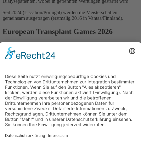
Dialysepatienten, wobei in getrennten Wertungen gestartet wird.
Seit 2024 (Lissabon/Portugal) werden die Meisterschaften
gemeinsam ausgetragen (erstmalig 2016 in Vantaa/Finnland).
European Transplant Games 2026
Die Europäischen Meisterschaften für Transplantierte,
Dialysepatienten & Spenderfamilien finden vom 20. - 27. Juni 2026
in Arnhem / Niederlande statt.
Derzeit laufen die Vorbereitungen auf Hochtouren.
Die Anmeldung ist geöffnet.
Alle aktuellen Informationen findet ihr auf der Webseite der ETG
2026.
zur Webseite der ETG 2026
direkt zur Anmeldung
Impressum
Datenschutz
Cookie-Settings
Spenden
Sitemap