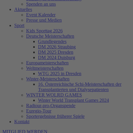
Spenden an uns
Aktuelles
Event Kalender
Presse und Medien
Sport
Kids Sporttag 2026
Deutsche Meisterschaften
Grundlegendes
DM 2026 Straubing
DM 2025 Dresden
DM 2024 Duisburg
Europameisterschaften
Weltmeisterschaften
WTG 2025 in Dresden
Winter-Meisterschaften
16. Österreichische Schi-Meisterschaften der
Transplantierten und Dialysepatienten
WINTER WOLRD GAMES
Winter World Transplant Games 2024
Radtour-pro-Organspende
Euregio-Tour
Sportergebnisse früherer Spiele
Kontakt
MITGLIED WERDEN