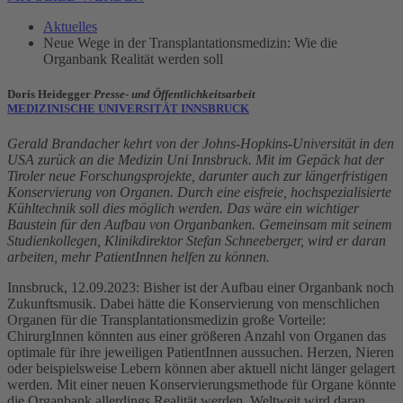
Aktuelles
Neue Wege in der Transplantationsmedizin: Wie die
Organbank Realität werden soll
Doris Heidegger
Presse- und Öffentlichkeitsarbeit
MEDIZINISCHE UNIVERSITÄT INNSBRUCK
Gerald Brandacher kehrt von der Johns-Hopkins-Universität in den
USA zurück an die Medizin Uni Innsbruck. Mit im Gepäck hat der
Tiroler neue Forschungsprojekte, darunter auch zur längerfristigen
Konservierung von Organen. Durch eine eisfreie, hochspezialisierte
Kühltechnik soll dies möglich werden. Das wäre ein wichtiger
Baustein für den Aufbau von Organbanken. Gemeinsam mit seinem
Studienkollegen, Klinikdirektor Stefan Schneeberger, wird er daran
arbeiten, mehr PatientInnen helfen zu können.
Innsbruck, 12.09.2023: Bisher ist der Aufbau einer Organbank noch
Zukunftsmusik. Dabei hätte die Konservierung von menschlichen
Organen für die Transplantationsmedizin große Vorteile:
ChirurgInnen könnten aus einer größeren Anzahl von Organen das
optimale für ihre jeweiligen PatientInnen aussuchen. Herzen, Nieren
oder beispielsweise Lebern können aber aktuell nicht länger gelagert
werden. Mit einer neuen Konservierungsmethode für Organe könnte
die Organbank allerdings Realität werden. Weltweit wird daran