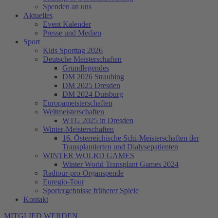
Spenden an uns
Aktuelles
Event Kalender
Presse und Medien
Sport
Kids Sporttag 2026
Deutsche Meisterschaften
Grundlegendes
DM 2026 Straubing
DM 2025 Dresden
DM 2024 Duisburg
Europameisterschaften
Weltmeisterschaften
WTG 2025 in Dresden
Winter-Meisterschaften
16. Österreichische Schi-Meisterschaften der
Transplantierten und Dialysepatienten
WINTER WOLRD GAMES
Winter World Transplant Games 2024
Radtour-pro-Organspende
Euregio-Tour
Sportergebnisse früherer Spiele
Kontakt
MITGLIED WERDEN