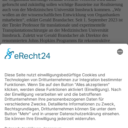
geforscht und zukünftig sollen wichtige Bausteine zur Realisierung
auch von der Medizinischen Universität Innsbruck kommen. „Wir
wollen an der wissenschaftlichen Entwicklung von Organbanken
mitarbeiten“, erklärt Gerald Brandacher. Seit 1. September 2023 ist
der Tiroler Professor für translationale und experimentelle
Transplantationschirurgie an der Medizinischen Universität
Innsbruck. Zuletzt war Gerald Brandacher als Direktor des
renommierten Johns Hopkins Programms für rekonstruktive
Transplantation in den USA tätig. Als Co-Direktor der Univ.-Klinik
für Viszeral-, Transplantation- und Thoraxchirurgie hat Brandacher
ehrgeizige Ziele, die er gemeinsam mit Klinikchef Stefan
Schneeberger umsetzen möchte. „Wir wollen unsere Patientinnen
und Patienten noch besser behandeln können und in Zukunft auch
mehr Menschen helfen können, zum Beispiel durch
Transplantationen nach Krebserkrankungen“, sagt Stefan
Schneeberger.
weiter lesen:
https://idw-online.de/de/news820471
Quelle. idw_2023-09-12
Impressum
Datenschutz
Cookie-Settings
Spenden