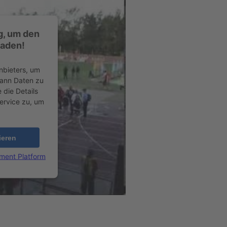
g, um den
laden!
nbieters, um
kann Daten zu
 die Details
ervice zu, um
ieren
ment Platform