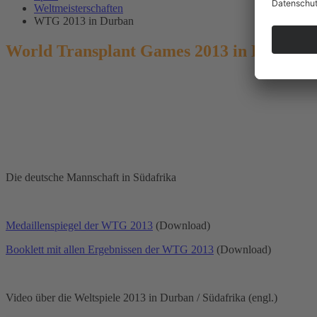
Weltmeisterschaften
WTG 2013 in Durban
World Transplant Games 2013
in Durban (
Die deutsche Mannschaft in Südafrika
Medaillenspiegel der WTG 2013
(Download)
Booklett mit allen Ergebnissen der WTG 2013
(Download)
Video über die Weltspiele 2013 in Durban / Südafrika (engl.)