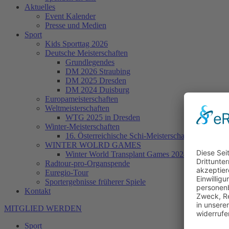
Aktuelles
Event Kalender
Presse und Medien
Sport
Kids Sporttag 2026
Deutsche Meisterschaften
Grundlegendes
DM 2026 Straubing
DM 2025 Dresden
DM 2024 Duisburg
Europameisterschaften
Weltmeisterschaften
WTG 2025 in Dresden
Winter-Meisterschaften
16. Österreichische Schi-Meisterschaften der Trans
WINTER WOLRD GAMES
Winter World Transplant Games 2024
Radtour-pro-Organspende
Euregio-Tour
Sportergebnisse früherer Spiele
Kontakt
MITGLIED WERDEN
Sport