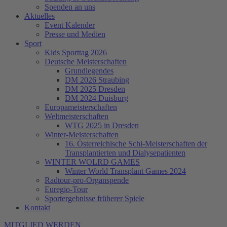
Spenden an uns
Aktuelles
Event Kalender
Presse und Medien
Sport
Kids Sporttag 2026
Deutsche Meisterschaften
Grundlegendes
DM 2026 Straubing
DM 2025 Dresden
DM 2024 Duisburg
Europameisterschaften
Weltmeisterschaften
WTG 2025 in Dresden
Winter-Meisterschaften
16. Österreichische Schi-Meisterschaften der
Transplantierten und Dialysepatienten
WINTER WOLRD GAMES
Winter World Transplant Games 2024
Radtour-pro-Organspende
Euregio-Tour
Sportergebnisse früherer Spiele
Kontakt
MITGLIED WERDEN