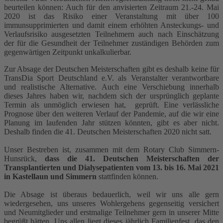
beurteilen können: Auch für den anvisierten Zeitraum 21.-24. Mai
2020 ist das Risiko einer Veranstaltung mit über 100
immunsupprimierten und damit einem erhöhten Ansteckungs- und
Verlaufsrisiko ausgesetzten Teilnehmern auch nach Einschätzung
der für die Gesundheit der Teilnehmer zuständigen Behörden zum
gegenwärtigen Zeitpunkt unkalkulierbar.
Zur Absage der Deutschen Meisterschaften gibt es deshalb keine für
TransDia Sport Deutschland e.V. als Veranstalter verantwortbare
und realistische Alternative. Auch eine Verschiebung innerhalb
dieses Jahres haben wir, nachdem sich der ursprünglich geplante
Termin als unmöglich erwiesen hat, geprüft. Eine verlässliche
Prognose über den weiteren Verlauf der Pandemie, auf die wir eine
Planung im laufenden Jahr stützen könnten, gibt es aber nicht.
Deshalb finden die 41. Deutschen Meisterschaften 2020 nicht satt.
Unser Bestreben ist, zusammen mit dem Rotary Club Simmern-
Hunsrück,
dass die 41. Deutschen Meisterschaften der
Transplantierten und Dialysepatienten vom 13. bis 16. Mai 2021
in Kastellaun und Simmern
stattfinden können.
Die Absage ist überaus bedauerlich, weil wir uns alle gern
wiedergesehen, uns unseres Wohlergehens gegenseitig versichert
und Neumitglieder und erstmalige Teilnehmer gern in unserer Mitte
begrüßt hätten. Uns allen liegt dieses jährlich Familienfest, das den