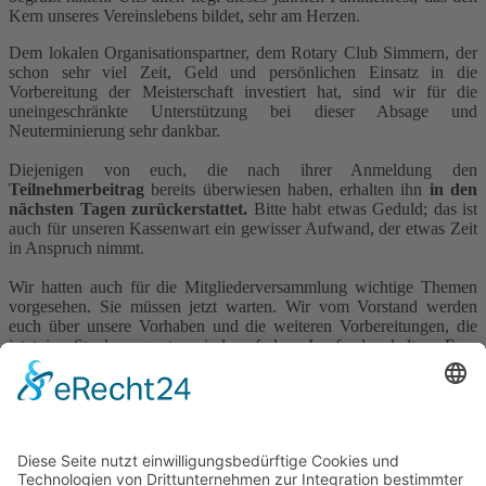
Kern unseres Vereinslebens bildet, sehr am Herzen.
Dem lokalen Organisationspartner, dem Rotary Club Simmern, der
schon sehr viel Zeit, Geld und persönlichen Einsatz in die
Vorbereitung der Meisterschaft investiert hat, sind wir für die
uneingeschränkte Unterstützung bei dieser Absage und
Neuterminierung sehr dankbar.
Diejenigen von euch, die nach ihrer Anmeldung den
Teilnehmerbeitrag
bereits überwiesen haben, erhalten ihn
in den
nächsten Tagen zurückerstattet.
Bitte habt etwas Geduld; das ist
auch für unseren Kassenwart ein gewisser Aufwand, der etwas Zeit
in Anspruch nimmt.
Wir hatten auch für die Mitgliederversammlung wichtige Themen
vorgesehen. Sie müssen jetzt warten. Wir vom Vorstand werden
euch über unsere Vorhaben und die weiteren Vorbereitungen, die
jetzt ins Stocken geraten sind, auf dem Laufenden halten. Eure
Ideen und Vorschläge sind uns immer willkommen.
Zum Schluss das Wichtigste:
Passt auf euch auf – jetzt noch mehr
als sonst
. Wir sind eine starke Gemeinschaft, halten zusammen und
wünschen uns von Herzen, dass wir uns alle unversehrt, dankbar,
gut trainiert und vorbereitet in großer Runde zu unserem Fest des
Lebens 2021 im Hunsrück wiedersehen.