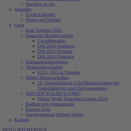
Spenden an uns
Aktuelles
Event Kalender
Presse und Medien
Sport
Kids Sporttag 2026
Deutsche Meisterschaften
Grundlegendes
DM 2026 Straubing
DM 2025 Dresden
DM 2024 Duisburg
Europameisterschaften
Weltmeisterschaften
WTG 2025 in Dresden
Winter-Meisterschaften
16. Österreichische Schi-Meisterschaften der
Transplantierten und Dialysepatienten
WINTER WOLRD GAMES
Winter World Transplant Games 2024
Radtour-pro-Organspende
Euregio-Tour
Sportergebnisse früherer Spiele
Kontakt
MITGLIED WERDEN