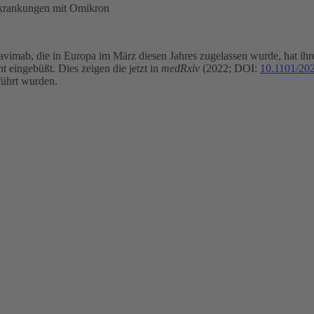
krankungen mit Omikron
mab, die in Europa im März diesen Jahres zugelassen wurde, hat ihre k
eingebüßt. Dies zeigen die jetzt in
medRxiv
(2022; DOI:
10.1101/20
führt wurden.