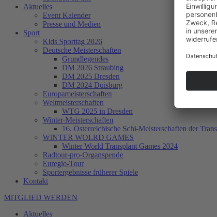
Aktuelles
Event Kalender
Presse und Medien
Sport
Kids Sporttag 2026
Deutsche Meisterschaften
Grundlegendes
DM 2026 Straubing
DM 2025 Dresden
DM 2024 Duisburg
Europameisterschaften
Weltmeisterschaften
WTG 2025 in Dresden
Winter-Meisterschaften
16. Österreichische Schi-Meisterschaften der Trans
WINTER WOLRD GAMES
Winter World Transplant Games 2024
Radtour-pro-Organspende
Euregio-Tour
Sportergebnisse früherer Spiele
Kontakt
MITGLIED WERDEN
Aktuelles