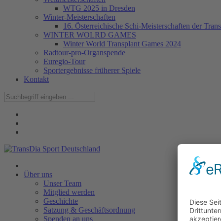
WTG 2025 in Dresden
Winter-Meisterschaften
16. Österreichische Schi-Meisterschaften der Trans
WINTER WOLRD GAMES
Winter World Transplant Games 2024
Radtour-pro-Organspende
Euregio-Tour
Sportergebnisse früherer Spiele
Kontakt
Über uns
Unser Team
Mitglied werden
Geschichte
Satzung & Geschäftsordnung
Spenden an uns