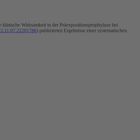
linische Wirksamkeit in der Präexpositionspro­phy­laxe bei
22.11.07.22281786
) publizierten Ergebnisse einer systematischen