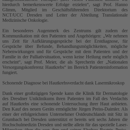
hierdurch bemerkenswerte Erfolge erzielen“, sagt Prof. Hanno
Glimm, Mitglied im Geschäftsführenden Direktorium des
NCT/UCC Dresden und Leiter der Abteilung Translationale
Medizinische Onkologie.
Ein besonderes Augenmerk des Zentrums gilt zudem der
Kommunikation mit den Patienten und Angehörigen: „Wir nehmen
uns Zeit für Aufklärungsgespräche bei der Erstdiagnose, für
Gespräche über Befunde, Behandlungsmöglichkeiten, mögliche
Nebenwirkungen und für Gespräche mit dem Patienten und der
Familie in der Palliativsituation, wenn keine Heilung mehr möglich
erscheint“, sagt Prof. Meier, die als Sprecherin der „Nationalen
Versorgungskonferenz Hautkrebs“ im Bereich Patienteninformation
fungiert.
Schonende Diagnose bei Hautkrebsverdacht dank Lasermikroskop
Dank einer großzügigen Spende kann die Klinik für Dermatologie
des Dresdner Uniklinikums ihren Patienten im Fall des Verdachts
auf Hautkrebs eine schonende Untersuchung ihrer Haut anbieten.
Den Kauf des neuen Geräts ermöglichte Jürgen Preiss-Daimler. Als
einer der erfolgreichsten Unternehmer Ostdeutschlands mit Sitz in
Grumbach bei Dresden unterstützt er bereits seit sechs Jahren die
Hochschulmedizin Dresden und stellte allein für das spezielle Laser-
Mikroskop über die von ihm und seiner Ehefrau Beatrix Preiss-