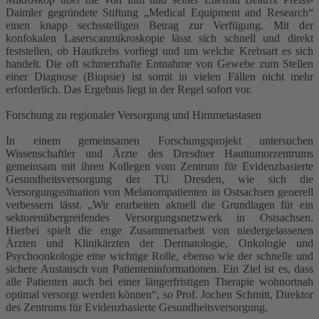
Daimler gegründete Stiftung „Medical Equipment and Research“
einen knapp sechsstelligen Betrag zur Verfügung. Mit der
konfokalen Laserscanmikroskopie lässt sich schnell und direkt
feststellen, ob Hautkrebs vorliegt und um welche Krebsart es sich
handelt. Die oft schmerzhafte Entnahme von Gewebe zum Stellen
einer Diagnose (Biopsie) ist somit in vielen Fällen nicht mehr
erforderlich. Das Ergebnis liegt in der Regel sofort vor.
Forschung zu regionaler Versorgung und Hirnmetastasen
In einem gemeinsamen Forschungsprojekt untersuchen
Wissenschaftler und Ärzte des Dresdner Hauttumorzentrums
gemeinsam mit ihren Kollegen vom Zentrum für Evidenzbasierte
Gesundheitsversorgung der TU Dresden, wie sich die
Versorgungssituation von Melanompatienten in Ostsachsen generell
verbessern lässt. „Wir erarbeiten aktuell die Grundlagen für ein
sektorenübergreifendes Versorgungsnetzwerk in Ostsachsen.
Hierbei spielt die enge Zusammenarbeit von niedergelassenen
Ärzten und Klinikärzten der Dermatologie, Onkologie und
Psychoonkologie eine wichtige Rolle, ebenso wie der schnelle und
sichere Austausch von Patienteninformationen. Ein Ziel ist es, dass
alle Patienten auch bei einer längerfristigen Therapie wohnortnah
optimal versorgt werden können“, so Prof. Jochen Schmitt, Direktor
des Zentrums für Evidenzbasierte Gesundheitsversorgung.