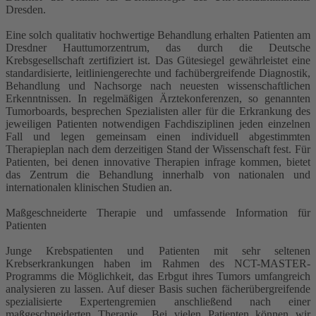
Dresden.
Eine solch qualitativ hochwertige Behandlung erhalten Patienten am
Dresdner Hauttumorzentrum, das durch die Deutsche
Krebsgesellschaft zertifiziert ist. Das Gütesiegel gewährleistet eine
standardisierte, leitliniengerechte und fachübergreifende Diagnostik,
Behandlung und Nachsorge nach neuesten wissenschaftlichen
Erkenntnissen. In regelmäßigen Ärztekonferenzen, so genannten
Tumorboards, besprechen Spezialisten aller für die Erkrankung des
jeweiligen Patienten notwendigen Fachdisziplinen jeden einzelnen
Fall und legen gemeinsam einen individuell abgestimmten
Therapieplan nach dem derzeitigen Stand der Wissenschaft fest. Für
Patienten, bei denen innovative Therapien infrage kommen, bietet
das Zentrum die Behandlung innerhalb von nationalen und
internationalen klinischen Studien an.
Maßgeschneiderte Therapie und umfassende Information für
Patienten
Junge Krebspatienten und Patienten mit sehr seltenen
Krebserkrankungen haben im Rahmen des NCT-MASTER-
Programms die Möglichkeit, das Erbgut ihres Tumors umfangreich
analysieren zu lassen. Auf dieser Basis suchen fächerübergreifende
spezialisierte Expertengremien anschließend nach einer
maßgeschneiderten Therapie. „Bei vielen Patienten können wir