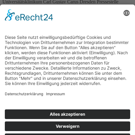
Universitätsklinikum Carl Gustav Carus Dresden Pressestelle
Fetscherstraße 74
01307 Dresden
Telefon: +49 351 458-4162
Fax: +49 351 449210505
Diese E-Mail-Adresse ist vor Spambots geschützt! Zur Anzeige
muss JavaScript eingeschaltet sein!
www.uniklinikum-dresden.de
Quelle: https://idw-online.de/de/news716866
2019-06-04
Impressum
Datenschutz
Cookie-Settings
Spenden
Sitemap
unterstützt durch:
TRANSDIA SPORT DEUTSCHLAND E.V. IST