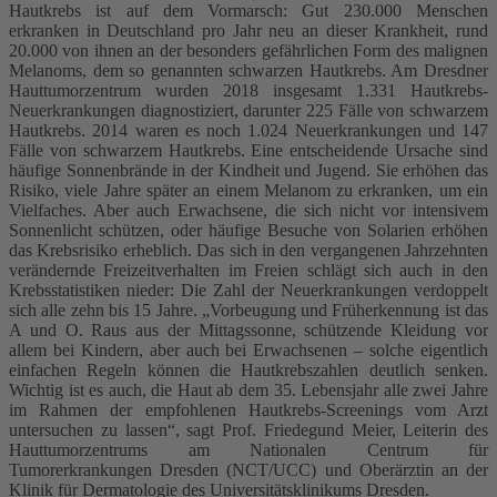
Hautkrebs ist auf dem Vormarsch: Gut 230.000 Menschen
erkranken in Deutschland pro Jahr neu an dieser Krankheit, rund
20.000 von ihnen an der besonders gefährlichen Form des malignen
Melanoms, dem so genannten schwarzen Hautkrebs. Am Dresdner
Hauttumorzentrum wurden 2018 insgesamt 1.331 Hautkrebs-
Neuerkrankungen diagnostiziert, darunter 225 Fälle von schwarzem
Hautkrebs. 2014 waren es noch 1.024 Neuerkrankungen und 147
Fälle von schwarzem Hautkrebs. Eine entscheidende Ursache sind
häufige Sonnenbrände in der Kindheit und Jugend. Sie erhöhen das
Risiko, viele Jahre später an einem Melanom zu erkranken, um ein
Vielfaches. Aber auch Erwachsene, die sich nicht vor intensivem
Sonnenlicht schützen, oder häufige Besuche von Solarien erhöhen
das Krebsrisiko erheblich. Das sich in den vergangenen Jahrzehnten
verändernde Freizeitverhalten im Freien schlägt sich auch in den
Krebsstatistiken nieder: Die Zahl der Neuerkrankungen verdoppelt
sich alle zehn bis 15 Jahre. „Vorbeugung und Früherkennung ist das
A und O. Raus aus der Mittagssonne, schützende Kleidung vor
allem bei Kindern, aber auch bei Erwachsenen – solche eigentlich
einfachen Regeln können die Hautkrebszahlen deutlich senken.
Wichtig ist es auch, die Haut ab dem 35. Lebensjahr alle zwei Jahre
im Rahmen der empfohlenen Hautkrebs-Screenings vom Arzt
untersuchen zu lassen“, sagt Prof. Friedegund Meier, Leiterin des
Hauttumorzentrums am Nationalen Centrum für
Tumorerkrankungen Dresden (NCT/UCC) und Oberärztin an der
Klinik für Dermatologie des Universitätsklinikums Dresden.