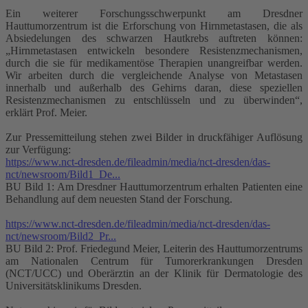
Ein weiterer Forschungsschwerpunkt am Dresdner
Hauttumorzentrum ist die Erforschung von Hirnmetastasen, die als
Absiedelungen des schwarzen Hautkrebs auftreten können:
„Hirnmetastasen entwickeln besondere Resistenzmechanismen,
durch die sie für medikamentöse Therapien unangreifbar werden.
Wir arbeiten durch die vergleichende Analyse von Metastasen
innerhalb und außerhalb des Gehirns daran, diese speziellen
Resistenzmechanismen zu entschlüsseln und zu überwinden“,
erklärt Prof. Meier.
Zur Pressemitteilung stehen zwei Bilder in druckfähiger Auflösung
zur Verfügung:
https://www.nct-dresden.de/fileadmin/media/nct-dresden/das-
nct/newsroom/Bild1_De...
BU Bild 1: Am Dresdner Hauttumorzentrum erhalten Patienten eine
Behandlung auf dem neuesten Stand der Forschung.
https://www.nct-dresden.de/fileadmin/media/nct-dresden/das-
nct/newsroom/Bild2_Pr...
BU Bild 2: Prof. Friedegund Meier, Leiterin des Hauttumorzentrums
am Nationalen Centrum für Tumorerkrankungen Dresden
(NCT/UCC) und Oberärztin an der Klinik für Dermatologie des
Universitätsklinikums Dresden.