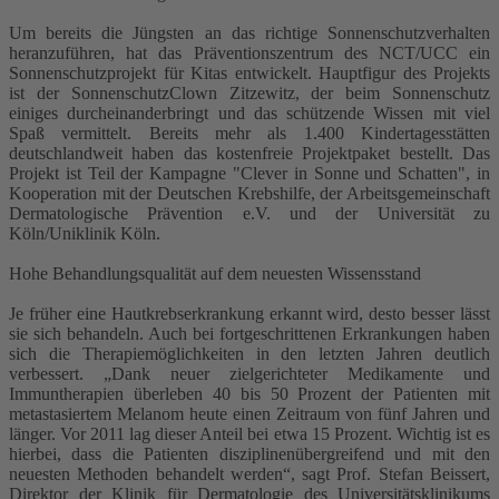
Um bereits die Jüngsten an das richtige Sonnenschutzverhalten
heranzuführen, hat das Präventionszentrum des NCT/UCC ein
Sonnenschutzprojekt für Kitas entwickelt. Hauptfigur des Projekts
ist der SonnenschutzClown Zitzewitz, der beim Sonnenschutz
einiges durcheinanderbringt und das schützende Wissen mit viel
Spaß vermittelt. Bereits mehr als 1.400 Kindertagesstätten
deutschlandweit haben das kostenfreie Projektpaket bestellt. Das
Projekt ist Teil der Kampagne "Clever in Sonne und Schatten", in
Kooperation mit der Deutschen Krebshilfe, der Arbeitsgemeinschaft
Dermatologische Prävention e.V. und der Universität zu
Köln/Uniklinik Köln.
Hohe Behandlungsqualität auf dem neuesten Wissensstand
Je früher eine Hautkrebserkrankung erkannt wird, desto besser lässt
sie sich behandeln. Auch bei fortgeschrittenen Erkrankungen haben
sich die Therapiemöglichkeiten in den letzten Jahren deutlich
verbessert. „Dank neuer zielgerichteter Medikamente und
Immuntherapien überleben 40 bis 50 Prozent der Patienten mit
metastasiertem Melanom heute einen Zeitraum von fünf Jahren und
länger. Vor 2011 lag dieser Anteil bei etwa 15 Prozent. Wichtig ist es
hierbei, dass die Patienten disziplinenübergreifend und mit den
neuesten Methoden behandelt werden“, sagt Prof. Stefan Beissert,
Direktor der Klinik für Dermatologie des Universitätsklinikums