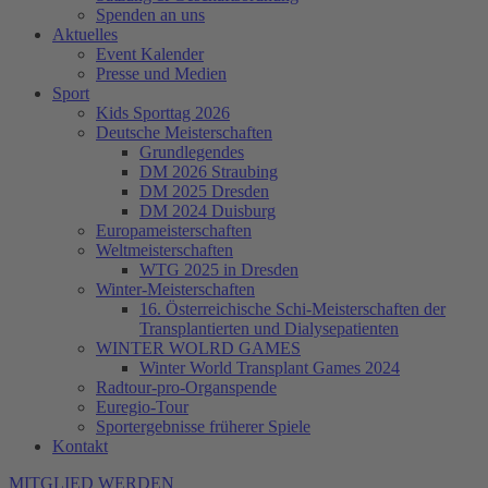
Spenden an uns
Aktuelles
Event Kalender
Presse und Medien
Sport
Kids Sporttag 2026
Deutsche Meisterschaften
Grundlegendes
DM 2026 Straubing
DM 2025 Dresden
DM 2024 Duisburg
Europameisterschaften
Weltmeisterschaften
WTG 2025 in Dresden
Winter-Meisterschaften
16. Österreichische Schi-Meisterschaften der
Transplantierten und Dialysepatienten
WINTER WOLRD GAMES
Winter World Transplant Games 2024
Radtour-pro-Organspende
Euregio-Tour
Sportergebnisse früherer Spiele
Kontakt
MITGLIED WERDEN